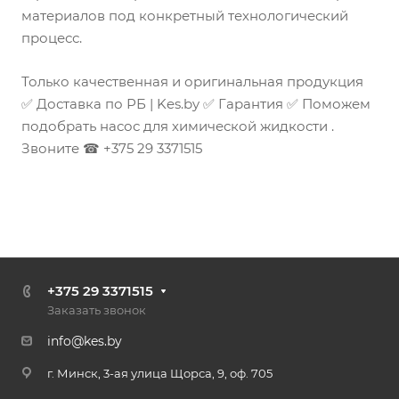
установках, установках
материалов под конкретный технологический
пожаротушения и для
процесс.
перекачивания рассолов.
Только качественная и оригинальная продукция
✅ Доставка по РБ | Kes.by ✅ Гарантия ✅ Поможем
подобрать насос для химической жидкости .
Звоните ☎ +375 29 3371515
+375 29 3371515
Заказать звонок
info@kes.by
г. Минск, 3-ая улица Щорса, 9, оф. 705