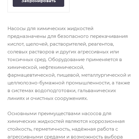
спиральным корпусом,
Забронировать
технологиях и других
поперечный разъем, в
отраслях
процессной конструкции,
промышленности.
с радиальным рабочим
колесом, однопоточный,
Насосы для химических жидкостей
одноступенчатый, по EN
предназначены для безопасного перекачивания
22 858 / ISO 2858 / ISO 5199,
с вариантом «мокрого»
кислот, щелочей, растворителей, реагентов,
вала, конусной камерой
солевых растворов и других агрессивных или
уплотнения,
токсичных сред. Оборудование применяется в
обогреваемым
спиральным корпусом
химической, нефтехимической,
(CPKN-CHs) и/или
фармацевтической, пищевой, металлургической и
полуоткрытым рабочим
целлюлозно-бумажной промышленности, а также
колесом (CPKNO).
Исполнение по ATEX.
в системах водоподготовки, гальванических
линиях и очистных сооружениях.
Применение: Для
перекачивания
агрессивных жидкостей в
Основными преимуществами насосов для
химической и
химических жидкостей являются коррозионная
нефтехимической
стойкость, герметичность, надёжная работа с
промышленности, а также
агрессивными средами и возможность выбора
нефтеперерабатывающих